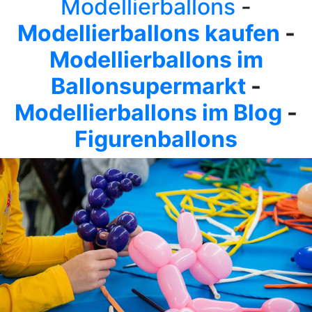
Modellierballons
-
Modellierballons kaufen
-
Modellierballons im
Ballonsupermarkt
-
Modellierballons im Blog
-
Figurenballons