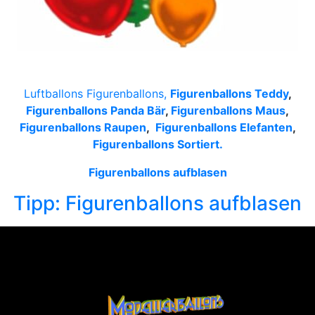
Luftballons Figurenballons,
Figurenballons Teddy
,
Figurenballons Panda Bär
,
Figurenballons Maus
,
Figurenballons Raupen
,
Figurenballons Elefanten
,
Figurenballons Sortiert.
Figurenballons aufblasen
Tipp: Figurenballons aufblasen