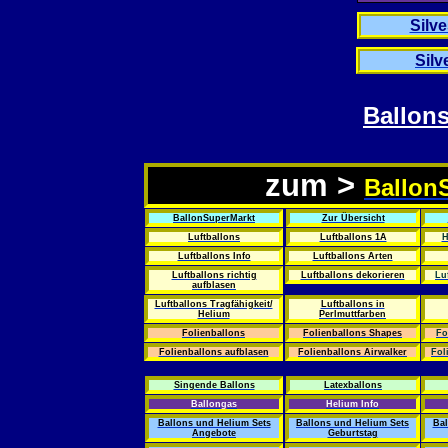
Silve
Sil
Ballon
zum >
Ballon
BallonSuperMarkt
Zur Übersicht
Luftballons
Luftballons 1A
H
Luftballons Info
Luftballons Arten
Luftballons richtig
Luftballons dekorieren
Lu
aufblasen
Luftballons Tragfähigkeit/
Luftballons in
Helium
Perlmuttfarben
Folienballons
Folienballons Shapes
Fo
Folienballons aufblasen
Folienballons Airwalker
Fol
Singende Ballons
Latexballons
Ballongas
Helium Info
Ballons und Helium Sets
Ballons und Helium Sets
Bal
Angebote
Geburtstag