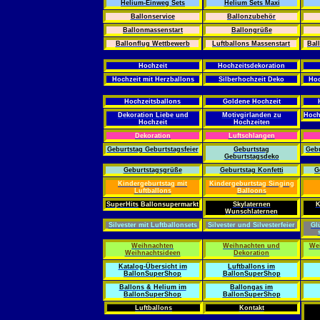
Helium-Einweg Sets
Helium Sets Maxi
Ballonservice
Ballonzubehör
Ballonmassenstart
Ballongrüße
Ballonflug Wettbewerb
Luftballons Massenstart
Bal
Hochzeit
Hochzeitsdekoration
Hochzeit mit Herzballons
Silberhochzeit Deko
Hoc
Hochzeitsballons
Goldene Hochzeit
Dekoration Liebe und
Motivgirlanden zu
Hoch
Hochzeit
Hochzeiten
Dekoration
Luftschlangen
Geburtstag Geburtstagsfeier
Geburtstag
Gebu
Geburtstagsdeko
Geburtstagsgrüße
Geburtstag Konfetti
G
Kindergeburtstag mit
Kindergeburtstag Singing
Luftballons
Balloons
SuperHits
Ballonsupermarkt
Skylaternen
K
Wunschlaternen
Silvester mit Luftballonsets
Silvester und Silvesterfeier
Gl
Weihnachten
Weihnachten und
Wei
Weihnachtsideen
Dekoration
Katalog-Übersicht im
Luftballons im
BallonSuperShop
BallonSuperShop
Ballons & Helium im
Ballongas im
BallonSuperShop
BallonSuperShop
Luftballons
Kontakt