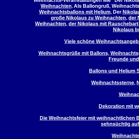
Weihnachts-Veranstaltungen wie "Der Niko
Weihnachten
. Als Ballongruß, Weihnach
Weihnachtsballons mit Helium
, Der
Nikola
große Nikolaus zu Weihnachten
,
der 
Weihnachten
,
der Nikolaus mit Rauschebart
Nikolaus b
Viele schöne Weihnachtsangebo
Weihnachtsgrüße mit Ballons
,
Weihnachtsg
Freunde und
Ballons und Helium 
Weihnachtssterne
,
Weihnac
Dekoration mit w
Die Weihnachtsfeier mit weihnachtlichen Ba
sehnsüchtig auf
Weihnachte