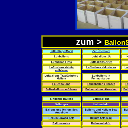
zum >
Ballon
BallonSuperMarkt
Zur Übersicht
Luftballons
Luftballons 1A
H
Luftballons Info
Luftballons Arten
Luftballons richtig
Luftballons dekorieren
Lu
aufblasen
Luftballons Tragfähigkeit/
Luftballons in
Helium
Perlmuttfarben
Folienballons
Folienballons Shapes
Fo
Folienballons aufblasen
Folienballons Airwalker
Fol
Singende Ballons
Latexballons
Ballongas
Helium Info
Ballons und Helium Sets
Ballons und Helium Sets
Ba
Angebote
Geburtstag
Helium-Einweg Sets
Helium Sets Maxi
Ballonservice
Ballonzubehör