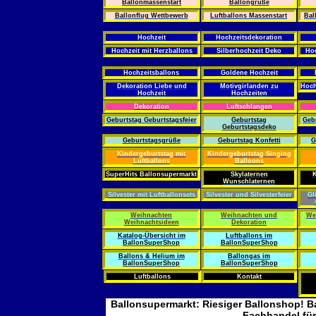
Ballonmassenstart
Ballongrüße
Ballonflug Wettbewerb
Luftballons Massenstart
Bal
Hochzeit
Hochzeitsdekoration
Hochzeit mit Herzballons
Silberhochzeit Deko
Hoc
Hochzeitsballons
Goldene Hochzeit
Dekoration Liebe und
Motivgirlanden zu
Hoch
Hochzeit
Hochzeiten
Dekoration
Luftschlangen
Geburtstag Geburtstagsfeier
Geburtstag
Gebu
Geburtstagsdeko
Geburtstagsgrüße
Geburtstag Konfetti
G
Kindergeburtstag mit
Kindergeburtstag Singing
Luftballons
Balloons
SuperHits
Ballonsupermarkt
Skylaternen
K
Wunschlaternen
Silvester mit Luftballonsets
Silvester und Silvesterfeier
Gl
Weihnachten
Weihnachten und
We
Weihnachtsideen
Dekoration
Katalog-Übersicht im
Luftballons im
BallonSuperShop
BallonSuperShop
Ballons & Helium im
Ballongas im
BallonSuperShop
BallonSuperShop
Luftballons
Kontakt
Ballonsupermarkt: Riesiger Ballonshop! Ba
Fachhandel für